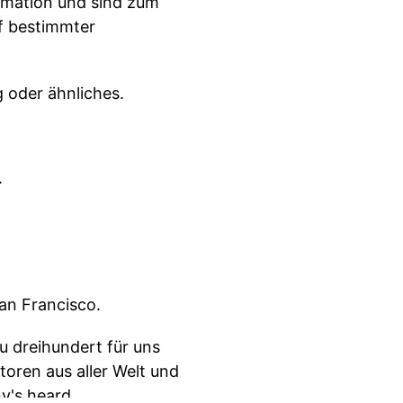
ormation und sind zum
f bestimmter
 oder ähnliches.
.
an Francisco.
u dreihundert für uns
ren aus aller Welt und
y's heard.