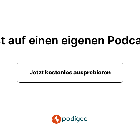
redest ungern über Firmen die noch nicht im Fonds si
t findest.
t auf einen eigenen Podc
nz offen gefragt?
te Tag?
in Unternehmen ausgemacht das vielleicht bald hier 
Jetzt kostenlos ausprobieren
chaus interessante potenzielle neue Ideen hier.
mit ein paar Sachen zurück und lassen sich dann veri
ber nicht.
ch sagen, steht aber jetzt auch hier viel aktuelle Ma